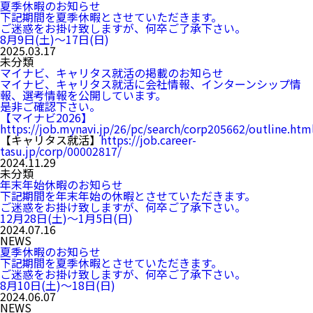
夏季休暇のお知らせ
下記期間を夏季休暇とさせていただきます。
ご迷惑をお掛け致しますが、何卒ご了承下さい。
8月9日(土)～17日(日)
2025.03.17
未分類
マイナビ、キャリタス就活の掲載のお知らせ
マイナビ、キャリタス就活に会社情報、インターンシップ情
報、選考情報を公開しています。
是非ご確認下さい。
【マイナビ2026】
https://job.mynavi.jp/26/pc/search/corp205662/outline.htm
【キャリタス就活】
https://job.career-
tasu.jp/corp/00002817/
2024.11.29
未分類
年末年始休暇のお知らせ
下記期間を年末年始の休暇とさせていただきます。
ご迷惑をお掛け致しますが、何卒ご了承下さい。
12月28日(土)～1月5日(日)
2024.07.16
NEWS
夏季休暇のお知らせ
下記期間を夏季休暇とさせていただきます。
ご迷惑をお掛け致しますが、何卒ご了承下さい。
8月10日(土)～18日(日)
2024.06.07
NEWS