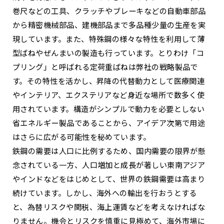
巻尺などの工具、クラッチやブレーキなどの自動車部品
から精密機械部品、建機部品まで多品種少量の生産を実
現しています。また、特殊鋼の様々な特性を利用して薄
型ばねやぜんまいの製造も行っています。とりわけ「コ
プリング」と呼ばれる定荷重ばねは弊社の戦略製品で
す。その特性を活かし、昇降の代替動力として医療関連
やインテリア、エクステリアなど身近な場所で数多く使
用されています。構造がシンプルで動力を必要としない
省エネルギー製品であることから、アイデア次第で用途
はさらに広がる可能性を秘めています。
鉄鋼の需要は人口に比例するため、国内需要の限界が懸
念されている一方、人口増加と成長が著しい東南アジア
やインドなどをはじめとして、世界の鉄鋼需要は高まり
続けています。しかし、海外への輸出を行おうとする
と、為替リスクや関税、海上運賃などを考えなければな
りません。機会とリスクを慎重に見極めて、海外市場に