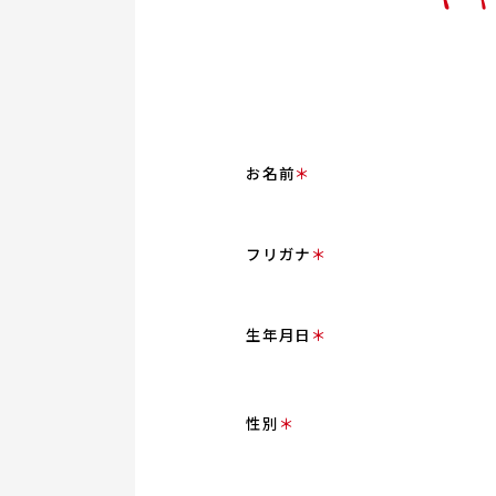
お名前
＊
フリガナ
＊
生年月日
＊
性別
＊