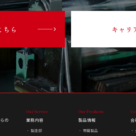
こちら
キャリ
Our Service
Our Products
Co
からの
業務内容
製品情報
会
製造部
帯鋼製品