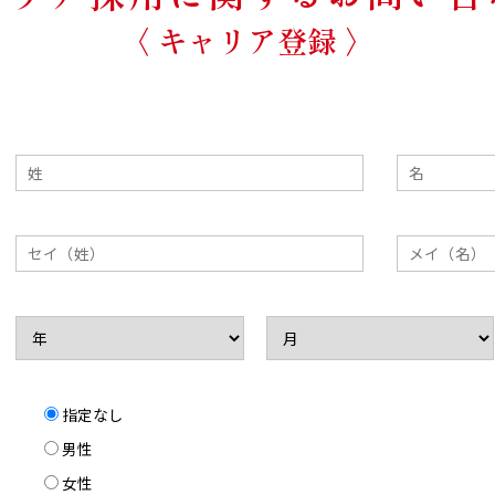
〈 キャリア登録 〉
指定なし
男性
女性