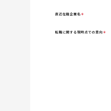
直近在籍企業名
＊
転職に関する現時点での意向
＊