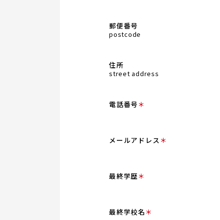
郵便番号
postcode
住所
street address
電話番号
＊
メールアドレス
＊
最終学歴
＊
最終学校名
＊