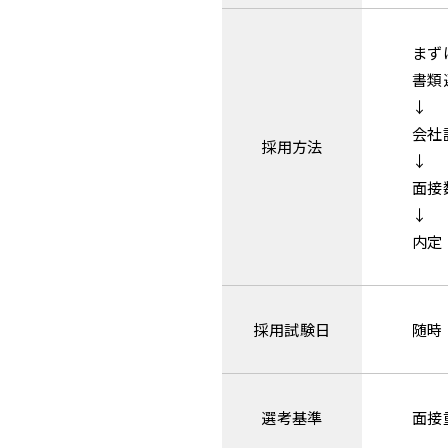
まず
書類
↓
会社
採用方法
↓
面接
↓
内定
採用
試験日
随時
選考基準
面接