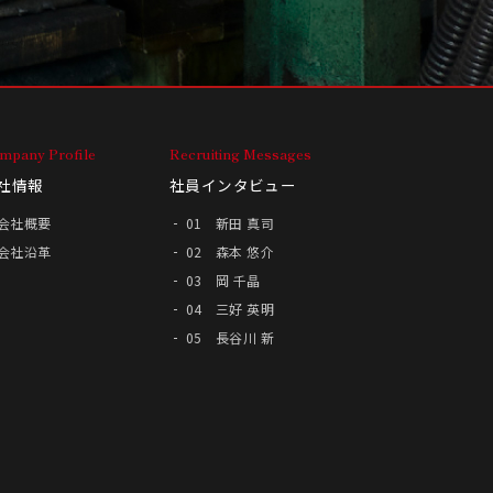
mpany Profile
Recruiting Messages
社情報
社員インタビュー
会社概要
01 新田 真司
会社沿革
02 森本 悠介
03 岡 千晶
04 三好 英明
05 長谷川 新