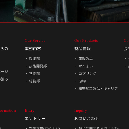
Our Service
Our Products
Co
からの
業務内容
製品情報
会
製造部
帯鋼製品
技術開発部
ぜんまい
セージ
営業部
コプリング
の強み
総務部
刃物
精密加工製品・キャリア
formation
Entry
Inquiry
エントリー
お問い合わせ
像
新卒採用(マイナビ)
製品に関するお問い合わせ