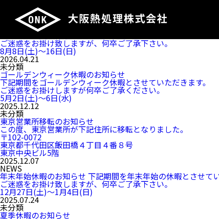
個別記事表示用
（現在） お知らせ一覧用
2026.07.07
未分類
夏季休暇のお知らせ
下記期間を夏季休暇とさせていただきます。
ご迷惑をお掛け致しますが、何卒ご了承下さい。
8月8日(土)～16日(日)
2026.04.21
未分類
ゴールデンウィーク休暇のお知らせ
下記期間をゴールデンウィーク休暇とさせていただきます。
ご迷惑をお掛けしますが何卒ご了承ください。
5月2日(土)～6日(水)
2025.12.12
未分類
東京営業所移転のお知らせ
この度、東京営業所が下記住所に移転となりました。
〒102-0072
東京都千代田区飯田橋４丁目４番８号
東京中央ビル5階
2025.12.07
NEWS
年末年始休暇のお知らせ 下記期間を年末年始の休暇とさせて
ご迷惑をお掛け致しますが、何卒ご了承下さい。
12月27日(土)～1月4日(日)
2025.07.24
未分類
夏季休暇のお知らせ